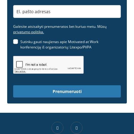
Galėsite atsisakyti prenumeratos bet kuriuo metu. Mūsų
privatumo politika.
Sutinku gauti naujienas apie Motivated at Work
konferenciją iš organizatorių: Litexpo/PVPA
Prenumeruoti