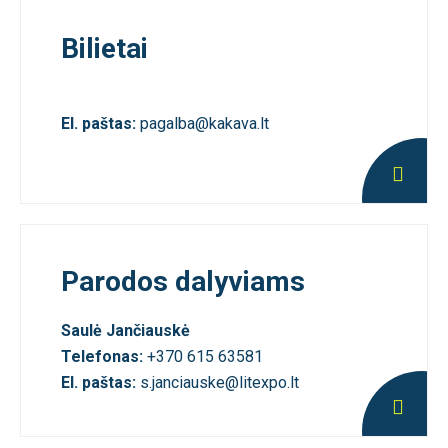
Bilietai
El. paštas:
pagalba@kakava.lt
Parodos dalyviams
Saulė Jančiauskė
Telefonas:
+370 615 63581
El. paštas:
s.janciauske@litexpo.lt