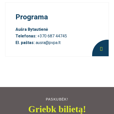
Programa
Aušra Bytautienė
Telefonas:
+370 687 44745
El. paštas:
ausra@pvpa.lt
PASKUBĖK!
Griebk bilietą!