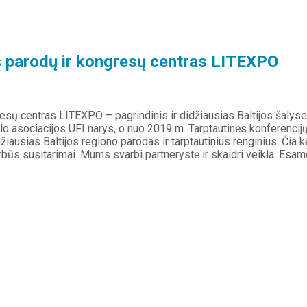
 parodų ir kongresų centras LITEXPO
sų centras LITEXPO – pagrindinis ir didžiausias Baltijos šalyse p
 asociacijos UFI narys, o nuo 2019 m. Tarptautinės konferencijų
iausias Baltijos regiono parodas ir tarptautinius renginius. Čia ke
būs susitarimai. Mums svarbi partnerystė ir skaidri veikla. Esa