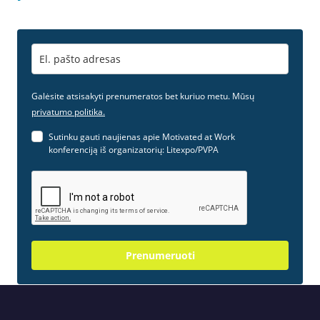
Galėsite atsisakyti prenumeratos bet kuriuo metu. Mūsų
privatumo politika.
Sutinku gauti naujienas apie Motivated at Work
konferenciją iš organizatorių: Litexpo/PVPA
Prenumeruoti