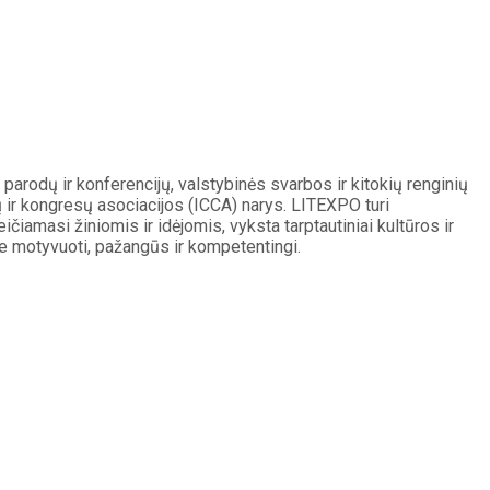
arodų ir konferencijų, valstybinės svarbos ir kitokių renginių
 ir kongresų asociacijos (ICCA) narys. LITEXPO turi
ičiamasi žiniomis ir idėjomis, vyksta tarptautiniai kultūros ir
me motyvuoti, pažangūs ir kompetentingi.