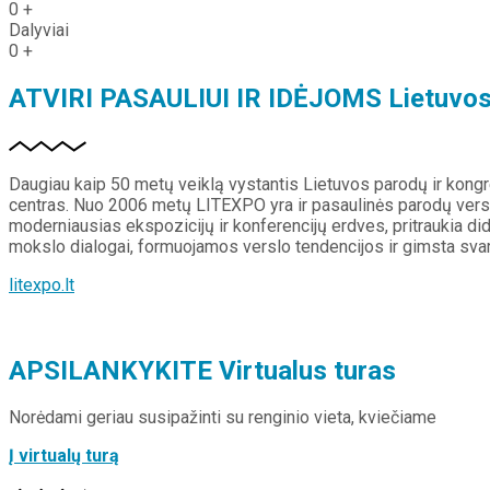
0
+
Dalyviai
0
+
ATVIRI PASAULIUI IR IDĖJOMS
Lietuvos
Daugiau kaip 50 metų veiklą vystantis Lietuvos parodų ir kongre
centras. Nuo 2006 metų LITEXPO yra ir pasaulinės parodų verslo
moderniausias ekspozicijų ir konferencijų erdves, pritraukia didž
mokslo dialogai, formuojamos verslo tendencijos ir gimsta svar
litexpo.lt
APSILANKYKITE
Virtualus turas
Norėdami geriau susipažinti su renginio vieta, kviečiame
Į virtualų turą