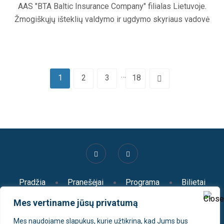
AAS "BTA Baltic Insurance Company" filialas Lietuvoje.
Žmogiškųjų išteklių valdymo ir ugdymo skyriaus vadovė
…
1
2
3
18
Pradžia
Pranešėjai
Programa
Bilietai
Parodos dalyviai
Organizatoriai ir partneriai
Mes vertiname jūsų privatumą
Apie mus
Vieta
Kontaktai
D.U.K.
Privatumo politika
Galerija 2025
2025
Mes naudojame slapukus, kurie užtikrina, kad Jums bus