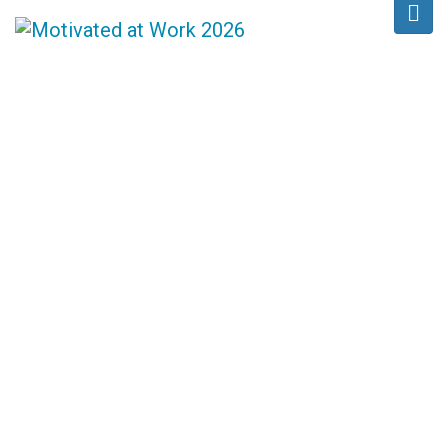
PRANEŠĖJAI
Home
/
Speaker
/
Beatričė Gražienė