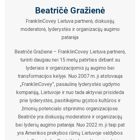
Beatričė Gražienė
FranklinCovey Lietuva partnerė, diskusijų
moderatorė, lyderystės ir organizacijų augimo
patarėja
Beatričė Gražienė – FranklinCovey Lietuva partnerė,
turinti daugiau nei 15 metų patirties dirbant su
lyderiais ir organizacijomis jų augimo bei
transformacijos kelyje. Nuo 2007 m. ji atstovauja
„FranklinCovey”, pasaulinę lyderystės ugdymo
kompaniją, Lietuvoje ir nuo tada aktyviai prisideda
prie lyderystės, pasitikėjimu grįstos kultūros ir
žmonių potencialo stiprinimo organizacijose.
Beatričė yra diskusijų moderatorė ir organizacijų
bei lyderių augimo patarėja. Nuo 2022 m. ji taip pat
yra Amerikos prekybos rūmų Lietuvoje valdybos