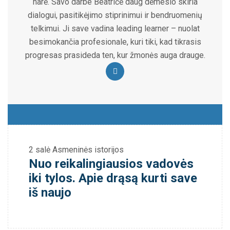
narė. Savo darbe Beatričė daug dėmesio skiria
dialogui, pasitikėjimo stiprinimui ir bendruomenių
telkimui. Ji save vadina leading learner – nuolat
besimokančia profesionale, kuri tiki, kad tikrasis
progresas prasideda ten, kur žmonės auga drauge.
2 salė
Asmeninės istorijos
Nuo reikalingiausios vadovės
iki tylos. Apie drąsą kurti save
iš naujo