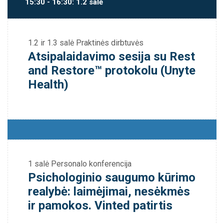
15:30 - 16:30: 1.2 salė
1.2 ir 1.3 salė
Praktinės dirbtuvės
Atsipalaidavimo sesija su Rest
and Restore™ protokolu (Unyte
Health)
1 salė
Personalo konferencija
Psichologinio saugumo kūrimo
realybė: laimėjimai, nesėkmės
ir pamokos. Vinted patirtis