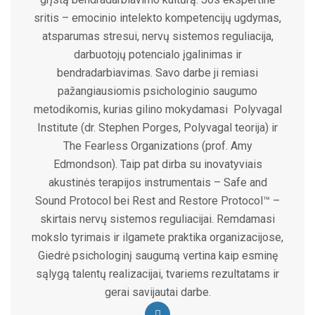
sritis – emocinio intelekto kompetencijų ugdymas,
atsparumas stresui, nervų sistemos reguliacija,
darbuotojų potencialo įgalinimas ir
bendradarbiavimas. Savo darbe ji remiasi
pažangiausiomis psichologinio saugumo
metodikomis, kurias gilino mokydamasi Polyvagal
Institute (dr. Stephen Porges, Polyvagal teorija) ir
The Fearless Organizations (prof. Amy
Edmondson). Taip pat dirba su inovatyviais
akustinės terapijos instrumentais – Safe and
Sound Protocol bei Rest and Restore Protocol™ –
skirtais nervų sistemos reguliacijai. Remdamasi
mokslo tyrimais ir ilgamete praktika organizacijose,
Giedrė psichologinį saugumą vertina kaip esminę
sąlygą talentų realizacijai, tvariems rezultatams ir
gerai savijautai darbe.