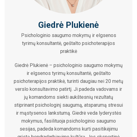
Giedrė Plukienė
Psichologinio saugumo mokymų ir elgsenos
tyrimų konsultantė, geštalto psichoterapijos
praktikė
Giedrė Plukienė – psichologinio saugumo mokymų
ir elgsenos tyrimų konsultantė, geštalto
psichoterapijos praktikė, turinti daugiau nei 20 metų
verslo konsultavimo patirtį. Ji padeda vadovams ir
jų komandoms siekti aukštesnių rezultatų
stiprinant psichologinį saugumą, atsparumą stresui
ir mąstysenos lankstumą. Giedrė veda lyderystės
mokymus, fasilituoja psichologinio saugumo
sesijas, padeda komandoms kurti pasitikėjimu
grįstą bendradarbiavimo kultūrą. Jos ekspertinė