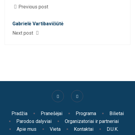
Previous post
Gabrielė Vartibavičiūtė
Next post
Pradžia
Pranešėjai
Programa
Bilietai
Parodos dalyviai
Organizatoriai ir partneriai
Apie mus
Vieta
Kontaktai
D.U.K.