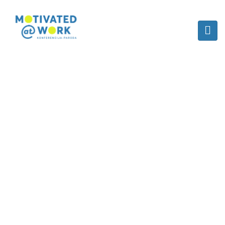
PRANEŠĖJAI
Home
/
Speaker
/
Inga Staniūnė