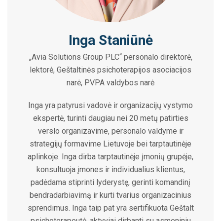
Inga Staniūnė
„Avia Solutions Group PLC“ personalo direktorė,
lektorė, Geštaltinės psichoterapijos asociacijos
narė, PVPA valdybos narė
Inga yra patyrusi vadovė ir organizacijų vystymo
ekspertė, turinti daugiau nei 20 metų patirties
verslo organizavime, personalo valdyme ir
strategijų formavime Lietuvoje bei tarptautinėje
aplinkoje. Inga dirba tarptautinėje įmonių grupėje,
konsultuoja įmones ir individualius klientus,
padėdama stiprinti lyderystę, gerinti komandinį
bendradarbiavimą ir kurti tvarius organizacinius
sprendimus. Inga taip pat yra sertifikuota Geštalt
psichoterapeutė, aktyviai dirbanti su asmeniniu